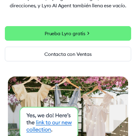
direcciones, y Lyro AI Agent también llena ese vacío.
chevron_right
Prueba Lyro gratis
Contacta con Ventas