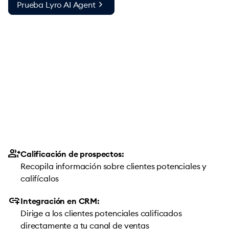
chevron_right
Prueba Lyro AI Agent
group_add
Calificación de prospectos:
Recopila información sobre clientes potenciales y
califícalos
add_link
Integración en CRM:
Dirige a los clientes potenciales calificados
directamente a tu canal de ventas