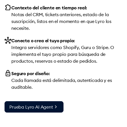
extension
Contexto del cliente en tiempo real:
Notas del CRM, tickets anteriores, estado de la
suscripción, listos en el momento en que Lyro los
necesite.
hub
Conecta o crea el tuyo propio:
Integra servidores como Shopify, Guru o Stripe. O
implementa el tuyo propio para búsqueda de
productos, reservas o estado de pedidos.
lock
Seguro por diseño:
Cada llamada está delimitada, autenticada y es
auditable.
chevron_right
Prueba Lyro AI Agent