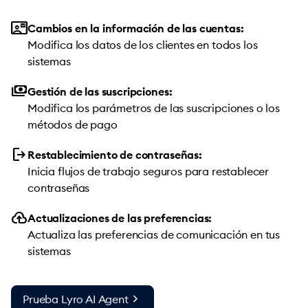
contact_mail
Cambios en la información de las cuentas:
Modifica los datos de los clientes en todos los
sistemas
payments
Gestión de las suscripciones:
Modifica los parámetros de las suscripciones o los
métodos de pago
logout
Restablecimiento de contraseñas:
Inicia flujos de trabajo seguros para restablecer
contraseñas
backup
Actualizaciones de las preferencias:
Actualiza las preferencias de comunicación en tus
sistemas
chevron_right
Prueba Lyro AI Agent