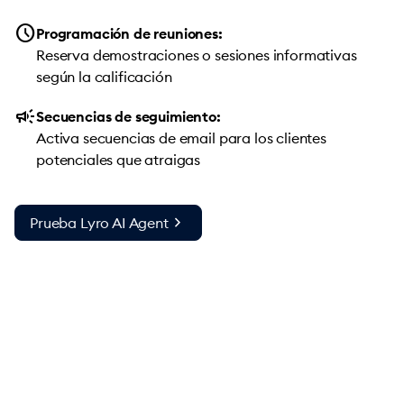
schedule
Programación de reuniones:
Reserva demostraciones o sesiones informativas
según la calificación
campaign
Secuencias de seguimiento:
Activa secuencias de email para los clientes
potenciales que atraigas
chevron_right
Prueba Lyro AI Agent