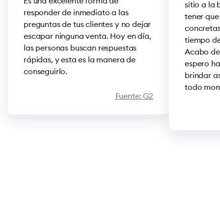
Es una excelente forma de
sitio a la
responder de inmediato a las
tener que
preguntas de tus clientes y no dejar
concretas
escapar ninguna venta. Hoy en día,
tiempo de
las personas buscan respuestas
Acabo de 
rápidas, y esta es la manera de
espero ha
conseguirlo.
brindar as
todo mom
Fuente:
G2