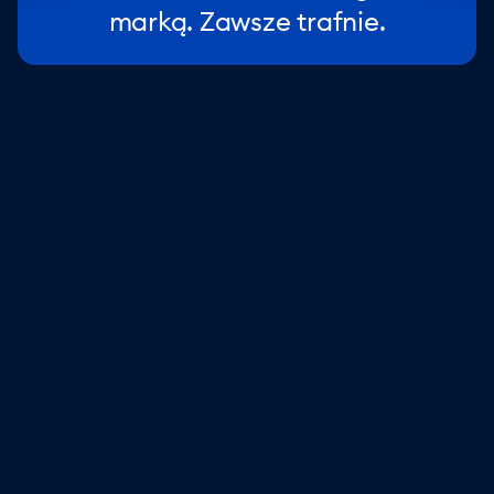
marką. Zawsze trafnie.
Zachowaj kontrolę
Dzięki wbudowanym zabezpieczeniom i dostarczaniu
wyłącznie Twojej bazy wiedzy, każda odpowiedź AI
agenta jest dokładna i pomocna.
Wkrocz do akcji, kiedy tylko chcesz
Ustaw elastyczne zasady przekazywania i eskalacji, aby
osobiście rozmawiać z klientami o wysokiej wartości lub