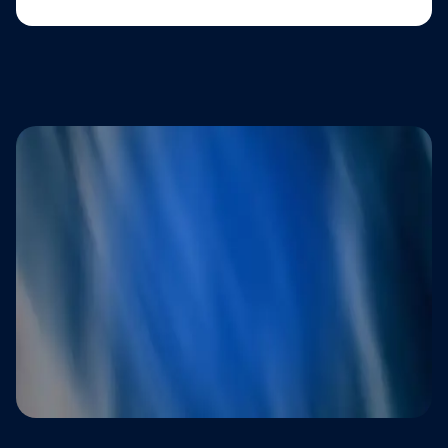
Doceniany przez marki, które traktują
obsługę klienta priorytetowo