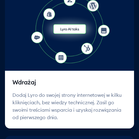
Wdrażaj
Dodaj Lyro do swojej strony internetowej w kilku
kliknięciach, bez wiedzy technicznej. Zasil go
swoimi treściami wsparcia i uzyskaj rozwiązania
od pierwszego dnia.