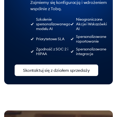
Zajmiemy się konfiguracją i wdrożeniem
wspólnie z Tobą.
Szkolenie
Nieograniczone
spersonalizowanego
Akcje i Wskazówki
modelu AI
AI
Spersonalizowane
Priorytetowe SLA
raportowanie
Zgodność z SOC 2 i
Spersonalizowane
HIPAA
integracje
Skontaktuj się z działem sprzedaży