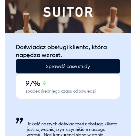
Doświadcz obsługi klienta, która
napędza wzrost.
Sprawdź case study
97%
bolt
spadek średniego czasu odpowiedzi
Jakość naszych doświadczeń z obsługą klienta
jest najważniejszym czynnikiem naszego
wzrostu. Nasi konkurenci nie są w stanie