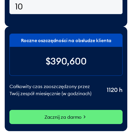
Roczne oszczędności na obsłudze klienta
$390,600
Całkowity czas zaoszczędzony przez
1120
h
Twój zespół miesięcznie (w godzinach)
chevron_right
Zacznij za darmo