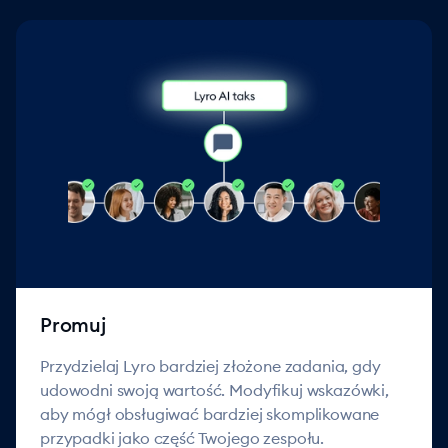
Promuj
Przydzielaj Lyro bardziej złożone zadania, gdy
udowodni swoją wartość. Modyfikuj wskazówki,
aby mógł obsługiwać bardziej skomplikowane
przypadki jako część Twojego zespołu.