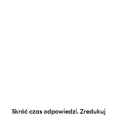
Korzystaj z nieograniczonej liczby odpowiedzi
Lyro
Lyro może obsłużyć wiele pytań w jednym czasie bez
dodatkowych kosztów.
Uzyskaj prawdziwą efektywność kosztową
Utrzymuj niskie koszty, rozwiązując więcej problemów.
Płać tylko $0.5 za rozmowę.
Skróć czas odpowiedzi. Zredukuj