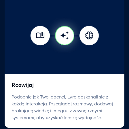
Rozwijaj
Podobnie jak Twoi agenci, Lyro doskonali się z
każdą interakcją. Przeglądaj rozmowy, dodawaj
brakującą wiedzę i integruj z zewnętrznymi
systemami, aby uzyskać lepszą wydajność.