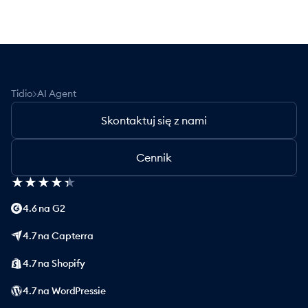
>
Tidio
AI Agent
Skontaktuj się z nami
Cennik
★
★
★
★
★
★
★
★
★
★
4.6 na G2
4.7 na Capterra
4.7 na Shopify
4.7 na WordPressie