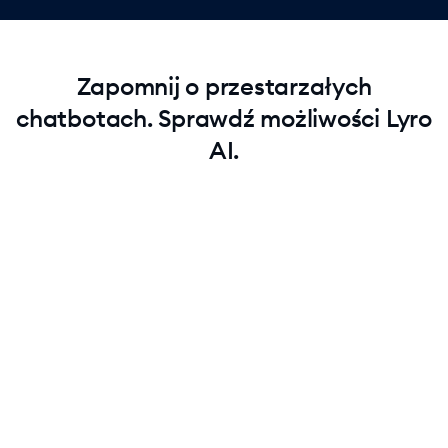
Zapomnij o przestarzałych
chatbotach. Sprawdź możliwości Lyro
AI.
Przetestuj Lyro za darmo
Zacznij od 50 darmowych rozmów. Zobacz, jak Lyro
radzi sobie z prawdziwymi pytaniami klientów, zanim się
zaangażujesz.