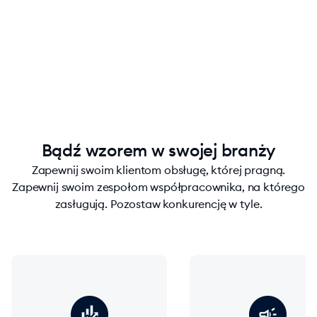
chevron_right
Skontaktuj się z nami
Bądź wzorem w swojej branży
Zapewnij swoim klientom obsługę, której pragną.
Zapewnij swoim zespołom współpracownika, na którego
zasługują. Pozostaw konkurencję w tyle.