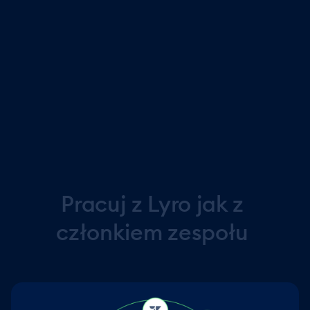
omawiać wrażliwe tematy. Monitoruj rozmowy w czasie
rzeczywistym i dołącz w dowolnym momencie.
Ucz się z każdej rozmowy
Zobacz wskaźniki rozwiązania problemów, wyniki
satysfakcji i wzorce rozmów, aby udoskonalić wydajność
Lyro i poprawić jakość wsparcia.
Pracuj
z
Lyro
jak
z
członkiem
zespołu