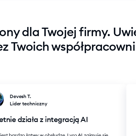
ony dla Twojej firmy. Uwi
ez Twoich współpracown
Devesh T.
Lider techniczny
ie działa z integracją AI
Ly
or
t bardzo łatwy w obsłudze. Lyro AI zajmuje się