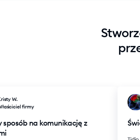
Stworz
prz
ty W.
ciciel firmy
posób na komunikację z
Świetn
Tidio jes