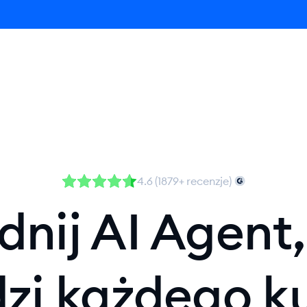
Produkt
Cennik
Rozwiązania
Zasoby
4.6 (1879+ recenzje)
dnij AI Agent,
zi każdego k