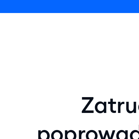
Lyro AI Agent
Zatru
poprowad