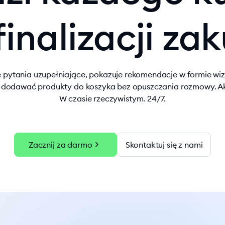
finalizacji za
 pytania uzupełniające, pokazuje rekomendacje w formie wiz
y dodawać produkty do koszyka bez opuszczania rozmowy. A
W czasie rzeczywistym. 24/7.
chevron_right
Zacznij za darmo
Skontaktuj się z nami