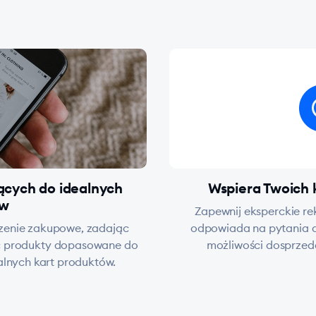
jących do idealnych
Wspiera Twoich 
ów
Zapewnij eksperckie r
czenie zakupowe, zadając
odpowiada na pytania d
c produkty dopasowane do
możliwości dosprzedaż
alnych kart produktów.