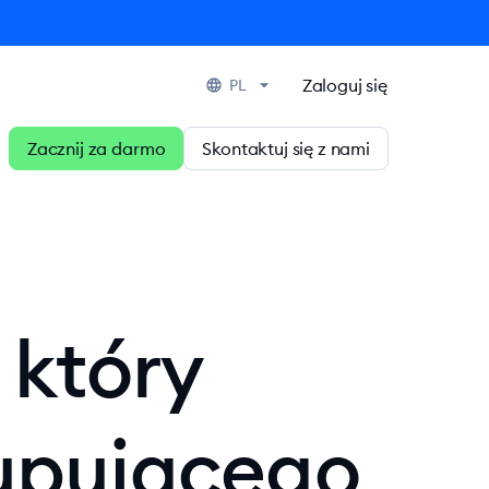
Zaloguj się
PL
Zacznij za darmo
Skontaktuj się z nami
 który
upującego