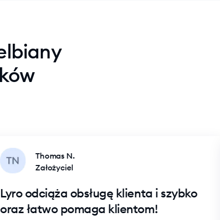
elbiany
ików
Thomas N.
Założyciel
ro odciąża obsługę klienta i szybko
az łatwo pomaga klientom!