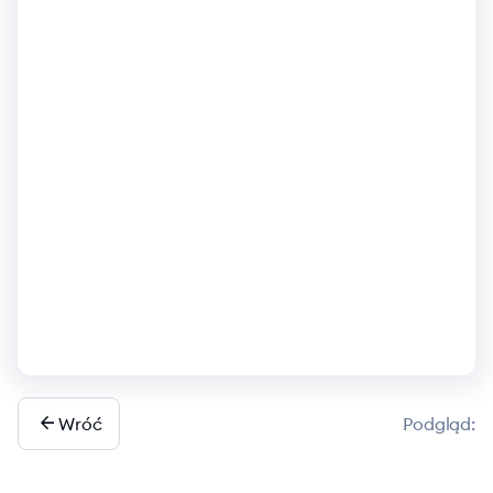
arrow_back
Wróć
Podgląd
: