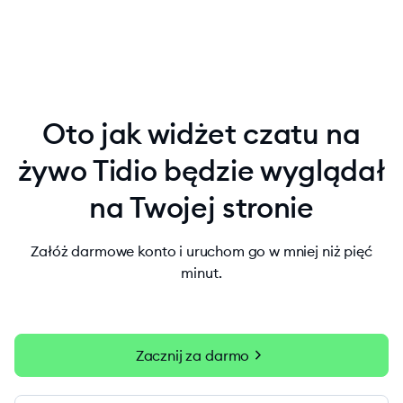
Oto jak widżet czatu na
żywo Tidio będzie wyglądał
na Twojej stronie
Załóż darmowe konto i uruchom go w mniej niż pięć
minut.
chevron_right
Zacznij za darmo