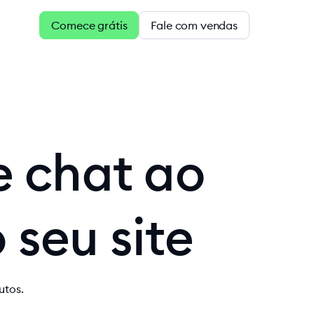
Comece grátis
Fale com vendas
e chat ao
 seu site
utos.