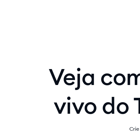
Lyro AI A
Veja com
vivo do 
Crie