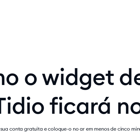
gent
Produto
Preços
Soluções
Recursos
o o widget d
Tidio ficará no
 sua conta gratuita e coloque-o no ar em menos de cinco min