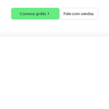
chevron_right
Comece grátis
Fale com vendas