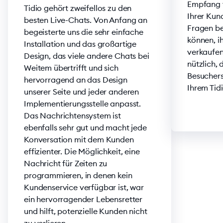
Empfang 
Tidio gehört zweifellos zu den
Ihrer Kund
besten Live-Chats. Von Anfang an
Fragen b
begeisterte uns die sehr einfache
können, i
Installation und das großartige
verkaufen
Design, das viele andere Chats bei
nützlich,
Weitem übertrifft und sich
Besuchers
hervorragend an das Design
Ihrem Tid
unserer Seite und jeder anderen
Implementierungsstelle anpasst.
Das Nachrichtensystem ist
ebenfalls sehr gut und macht jede
Konversation mit dem Kunden
effizienter. Die Möglichkeit, eine
Nachricht für Zeiten zu
programmieren, in denen kein
Kundenservice verfügbar ist, war
ein hervorragender Lebensretter
und hilft, potenzielle Kunden nicht