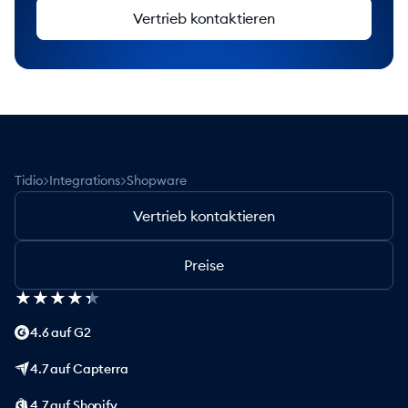
Vertrieb kontaktieren
>
>
Tidio
Integrations
Shopware
Vertrieb kontaktieren
Preise
★
★
★
★
★
★
★
★
★
★
4.6 auf G2
4.7 auf Capterra
4.7 auf Shopify