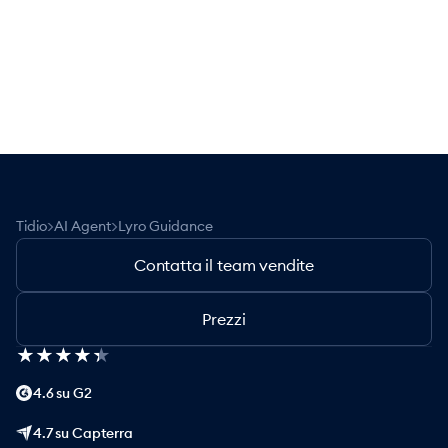
Nessuna carta di credito richiesta
Contatta il team vendite
>
>
Tidio
AI Agent
Lyro Guidance
Contatta il team vendite
Prezzi
★
★
★
★
★
★
★
★
★
★
4.6 su G2
4.7 su Capterra