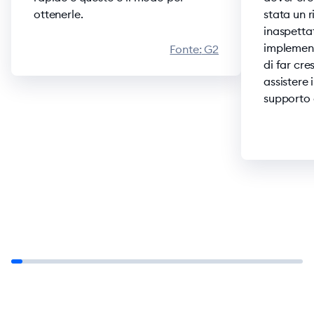
ottenerle.
stata un 
inaspetta
implement
Fonte:
G2
di far cre
assistere 
supporto 