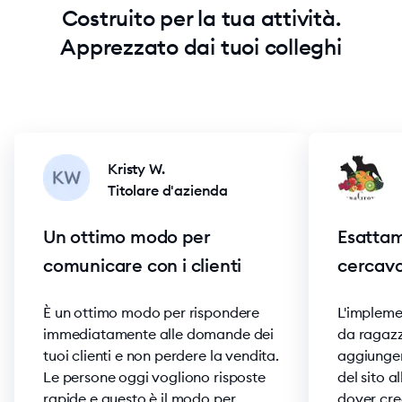
Costruito per la tua attività.
Apprezzato dai tuoi colleghi
Kristy W.
Titolare d'azienda
Un ottimo modo per
Esattam
comunicare con i clienti
cercav
È un ottimo modo per rispondere
L'impleme
immediatamente alle domande dei
da ragazzi
tuoi clienti e non perdere la vendita.
aggiunger
Le persone oggi vogliono risposte
del sito 
rapide e questo è il modo per
dover cre