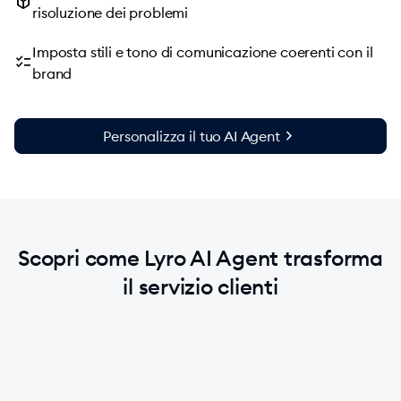
package_2
risoluzione dei problemi
Imposta stili e tono di comunicazione coerenti con il
checklist
brand
chevron_right
Personalizza il tuo AI Agent
Scopri come Lyro AI Agent trasforma
il servizio clienti