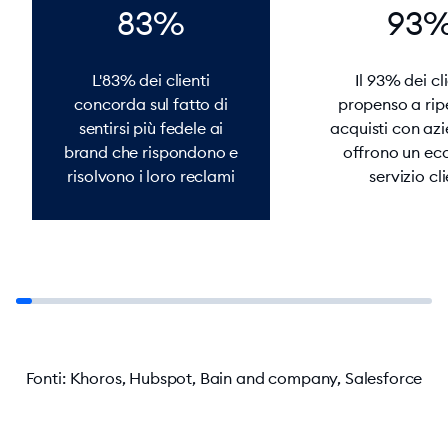
83%
93
L'83% dei clienti
Il 93% dei cli
concorda sul fatto di
propenso a ripe
sentirsi più fedele ai
acquisti con az
brand che rispondono e
offrono un ecc
risolvono i loro reclami
servizio cli
Fonti
:
Khoros, Hubspot, Bain and company, Salesforce