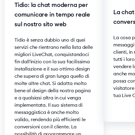
Tidio: la chat moderna per
La chat
comunicare in tempo reale
convers
sul nostro sito web
La cosa pi
Tidio è senza dubbio uno di quei
messaggi 
servizi che rientrano nella lista delle
clienti, i
migliori LiveChat, conquistandoci
tutti i lo
fin dall'inizio con la sua facilissima
vendere l
installazione e il suo ottimo design
anche molt
che supera di gran lunga quello di
possa con
molte altre chat. Si adatta molto
visitator
bene al design della nostra pagina
tua Live C
e a qualsiasi altra in cui venga
implementata. Il suo sistema di
messaggistica è anche molto
valido, rendendo più efficienti le
conversioni con il cliente. La
possibilità di programmare un