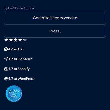
>
Tidio
Shared Inbox
Contatta il team vendite
Prezzi
★
★
★
★
★
★
★
★
★
★
4.6 su G2
4.7 su Capterra
4.7 su Shopify
4.7 su WordPress