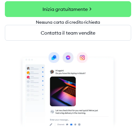
chevron_right
Inizia gratuitamente
Nessuna carta di credito richiesta
Contatta il team vendite