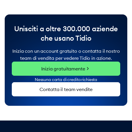
Unisciti a oltre 300.000 aziende
che usano Tidio
Inizia con un account gratuito o contatta il nostro
team di vendita per vedere Tidio in azione.
chevron_right
Inizia gratuitamente
Nessuna carta di credito richiesta
Contatta il team vendite