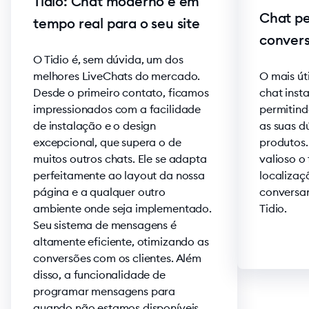
Tidio: Chat moderno e em
Chat pe
tempo real para o seu site
conver
O Tidio é, sem dúvida, um dos
melhores LiveChats do mercado.
O mais út
Desde o primeiro contato, ficamos
chat inst
impressionados com a facilidade
permitind
de instalação e o design
as suas d
excepcional, que supera o de
produtos
muitos outros chats. Ele se adapta
valioso o 
perfeitamente ao layout da nossa
localizaç
página e a qualquer outro
conversan
ambiente onde seja implementado.
Tidio.
Seu sistema de mensagens é
altamente eficiente, otimizando as
conversões com os clientes. Além
disso, a funcionalidade de
programar mensagens para
quando não estamos disponíveis