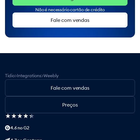
Não é necessário cartão de crédito
Fale com vendas
>
>
Tidio
Integrations
Weebly
Fale com vendas
Preços
★
★
★
★
★
★
★
★
★
★
4.6 no G2