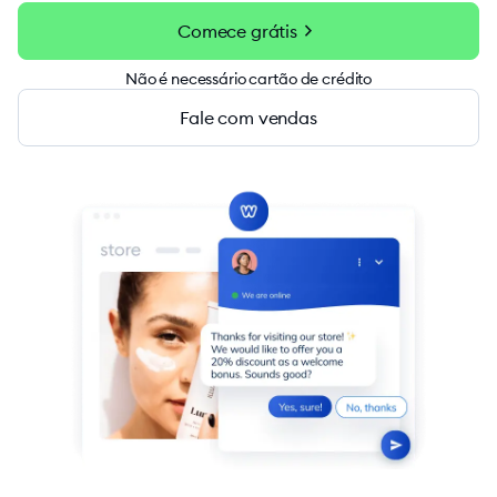
chevron_right
Comece grátis
Não é necessário cartão de crédito
Fale com vendas