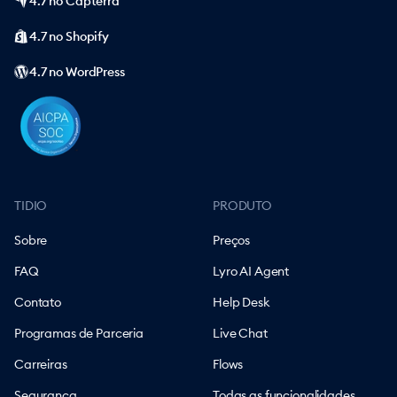
4.7 no Capterra
4.7 no Shopify
4.7 no WordPress
TIDIO
PRODUTO
Sobre
Preços
FAQ
Lyro AI Agent
Contato
Help Desk
Programas de Parceria
Live Chat
Carreiras
Flows
Segurança
Todas as funcionalidades