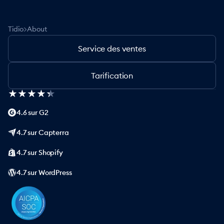
>
Tidio
About
Service des ventes
Tarification
★
★
★
★
★
★
★
★
★
★
4.6 sur G2
4.7 sur Capterra
4.7 sur Shopify
4.7 sur WordPress