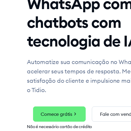
WhatsApp co
chatbots com
tecnologia de 
Automatize sua comunicação no Wha
acelerar seus tempos de resposta. Me
satisfação do cliente e impulsione m
o Tidio.
chevron_right
Comece grátis
Fale com ven
Não é necessário cartão de crédito