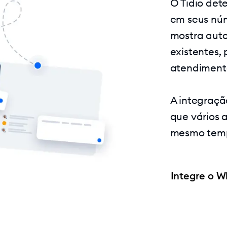
O Tidio det
em seus nú
mostra aut
existentes,
atendiment
A integraçã
que vários
mesmo tem
Integre o W