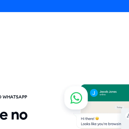
gent
Produto
Preços
Soluções
Recursos
O WHATSAPP
e no