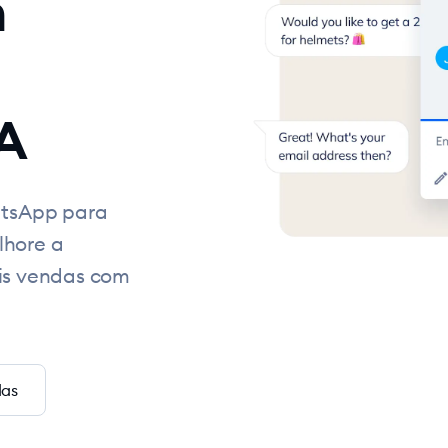
m
IA
tsApp para
lhore a
ais vendas com
das