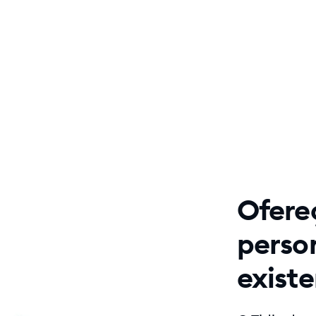
Ofere
person
exist