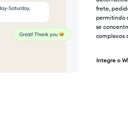
frete, pedi
permitindo
se concentr
complexos d
Integre o W