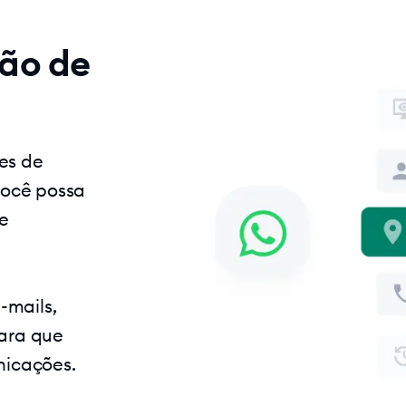
ção de
es de
você possa
e
-mails,
ara que
nicações.