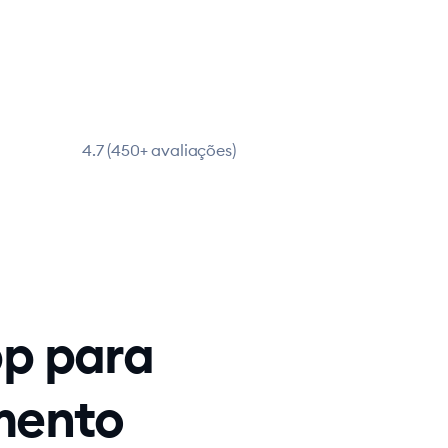
4.7 (450+ avaliações)
p para
mento