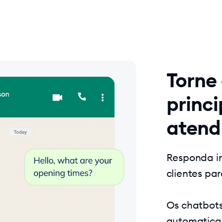
Torne
princi
atend
Responda i
clientes par
Os chatbots
automatica