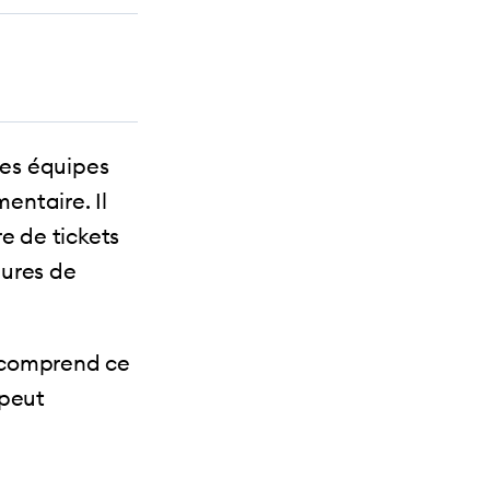
les équipes
entaire. Il
e de tickets
eures de
o comprend ce
 peut