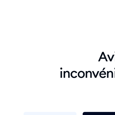
Lyro AI
Av
inconvéni