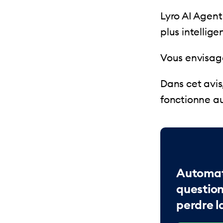
Lyro AI Agent
plus intellig
Vous envisage
Dans cet avis
fonctionne au 
Automat
question
perdre 