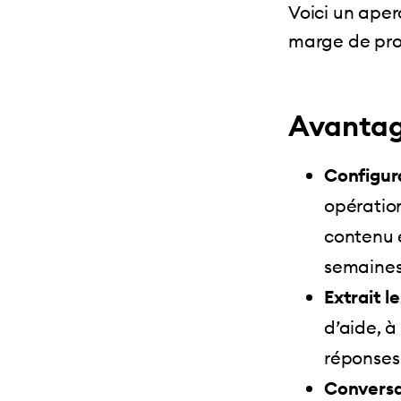
Voici un aperç
marge de pro
Avanta
Configur
opératio
contenu 
semaines 
Extrait l
d’aide, à
réponses 
Conversa