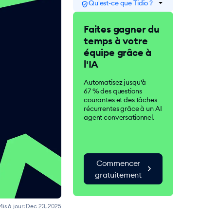
arrow_drop_down
Qu'est-ce que Tidio ?
verified_user
Tidio est une suite dédiée
Faites gagner du
au service client et
temps à votre
optimisée par l'IA. Plus de
300 000 entreprises du
équipe grâce à
monde entier utilisent Tidio
l'IA
pour améliorer la
satisfaction de leurs clients,
Automatisez jusqu'à
générer des conversions et
67 % des questions
augmenter leurs ventes.
courantes et des tâches
récurrentes grâce à un AI
agent conversationnel.
Commencer
chevron_right
gratuitement
is à jour:
Dec 23, 2025