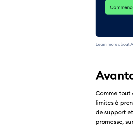
Commencer
Learn more about A
Avanta
Comme tout o
limites à pren
de support et
promesse, sur