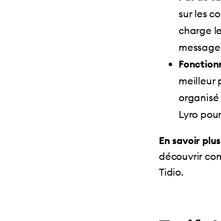
sur les c
charge l
message
Fonctionn
meilleur 
organisé 
Lyro pour
En savoir plus
découvrir com
Tidio.