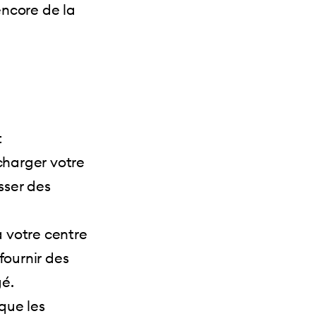
encore de la
t
harger votre
sser des
à votre centre
fournir des
gé.
que les