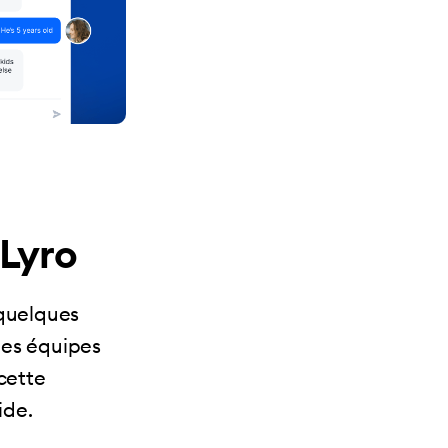
 Lyro
 quelques
 des équipes
cette
lide.