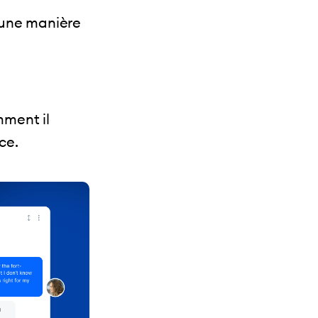
d’une manière
mment il
ce.