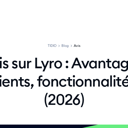
 Agent
Produit
Tarification
Solutions
Ressources
TIDIO
>
Blog
>
Avis
is sur Lyro : Avantag
ents, fonctionnalités
(2026)