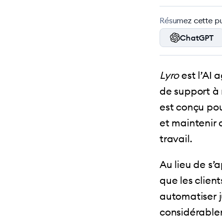
Résumez cette pub
ChatGPT
Lyro
est l’AI 
de support à 
est conçu pou
et maintenir 
travail.
Au lieu de s’
que les clien
automatiser j
considérablem