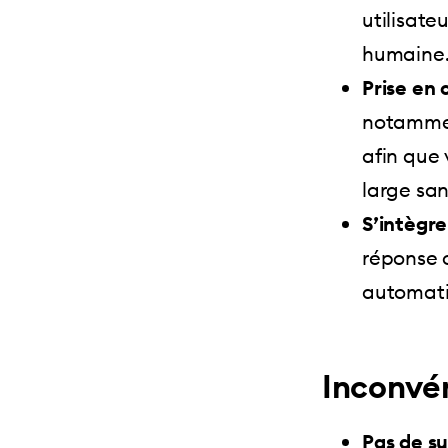
utilisate
humaine
Prise en 
notamment
afin que 
large san
S’intègre
réponse o
automati
Inconvé
Pas de s