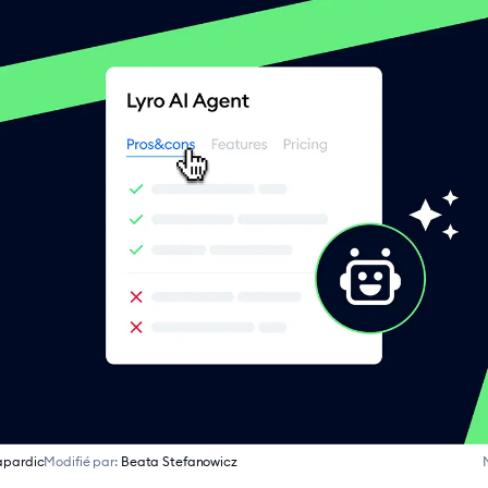
apardic
Modifié par:
Beata Stefanowicz
M