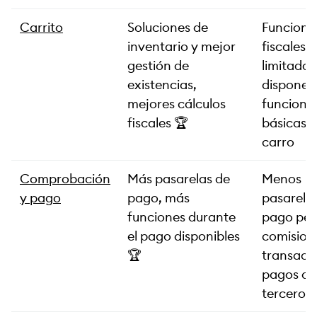
Carrito
Soluciones de
Funcione
inventario y mejor
fiscales
gestión de
limitadas
existencias,
dispone d
mejores cálculos
funcione
fiscales 🏆
básicas d
carro
Comprobación
Más pasarelas de
Menos
y pago
pago, más
pasarela
funciones durante
pago per
el pago disponibles
comision
🏆
transacc
pagos de
terceros