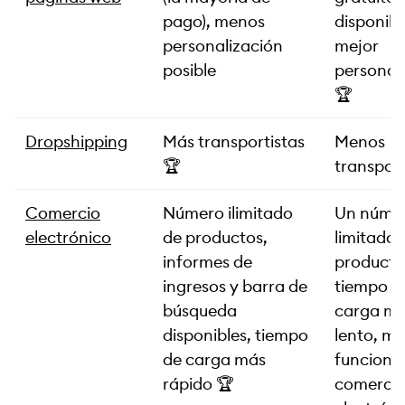
pago), menos
disponibl
personalización
mejor
posible
personal
🏆
Dropshipping
Más transportistas
Menos
🏆
transport
Comercio
Número ilimitado
Un núme
electrónico
de productos,
limitado 
informes de
producto
ingresos y barra de
tiempo d
búsqueda
carga m
disponibles, tiempo
lento, m
de carga más
funcione
rápido 🏆
comerci