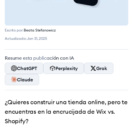
Escrito por:
Beata Stefanowicz
Actualizado:
Jan 31, 2025
Resume esta publicación con IA
ChatGPT
Perplexity
Grok
Claude
¿Quieres construir una tienda online, pero te
encuentras en la encrucijada de Wix vs.
Shopify?