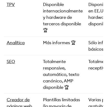
TPV
Disponible
Disponibl
internacionalmente
en EE.UU.
y hardware de
hardware
terceros disponible
disponibl
🏆
Analítica
Más informes 🏆
Sólo inf
básicos
SEO
Totalmente
Totalmen
responsive,
receptiv
automático, texto
canónico, AMP
disponible 🏆
Creador de
Plantillas limitadas
Varias pla
páginas web
(la mayoría de
gratuitas