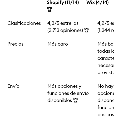
Shopify (11/14)
Wix (4/14)
🏆
Clasificaciones
4,3/5 estrellas
4,2/5 est
(3.713 opiniones) 🏆
(1.344 re
Precios
Más caro
Más bara
todas las
caracterí
necesari
previstas
Envío
Más opciones y
No hay 
funciones de envío
opciones 
disponibles 🏆
dispone 
funcione
básicas