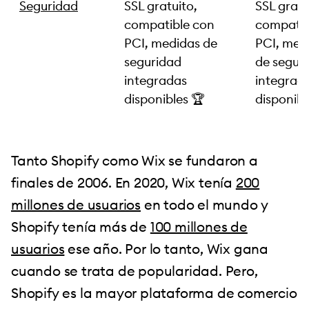
Seguridad
SSL gratuito,
SSL gratu
compatible con
compatib
PCI, medidas de
PCI, med
seguridad
de segur
integradas
integrad
disponibles 🏆
disponibl
Tanto Shopify como Wix se fundaron a
finales de 2006. En 2020, Wix tenía
200
millones de usuarios
en todo el mundo y
Shopify tenía más de
100 millones de
usuarios
ese año. Por lo tanto, Wix gana
cuando se trata de popularidad. Pero,
Shopify es la mayor plataforma de comercio