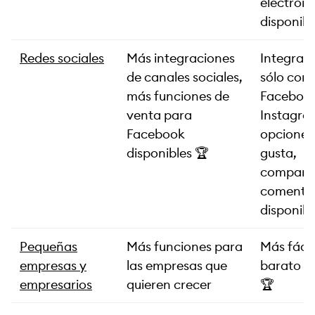
electróni
disponibl
Redes sociales
Más integraciones
Integrac
de canales sociales,
sólo con
más funciones de
Facebook
venta para
Instagra
Facebook
opciones
disponibles 🏆
gusta,
comparti
comenta
disponibl
Pequeñas
Más funciones para
Más fácil
empresas y
las empresas que
barato d
empresarios
quieren crecer
🏆