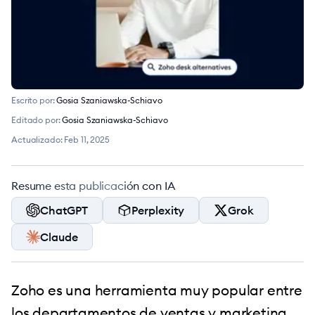
Escrito por:
Gosia Szaniawska-Schiavo
Editado por:
Gosia Szaniawska-Schiavo
Actualizado:
Feb 11, 2025
Resume esta publicación con IA
ChatGPT
Perplexity
Grok
Claude
Zoho es una herramienta muy popular entre
los departamentos de ventas y marketing